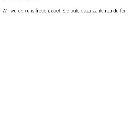
Wir würden uns freuen, auch Sie bald dazu zählen zu dürfen.
Unser
Leistungsspektrum
Unser Leistungsspektrum umfasst Gewerke aus Stahl,
Cortenstahl, Edelstahl und Aluminium in nahezu jeglicher Art.